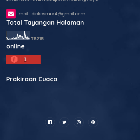
mail : dinkesmur4@gmail.com
Total Tayangan Halaman
7
5
2
1
5
online
1
Prakiraan Cuaca