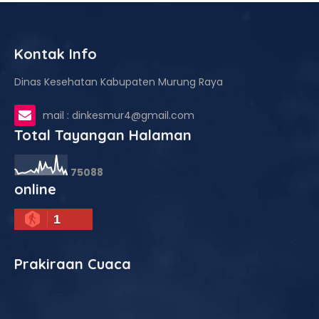
Kontak Info
Dinas Kesehatan Kabupaten Murung Raya
mail : dinkesmur4@gmail.com
Total Tayangan Halaman
7
5
0
8
8
online
1
Prakiraan Cuaca