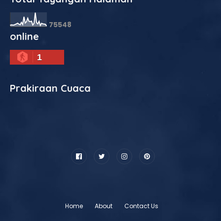
7
5
5
4
8
online
1
Prakiraan Cuaca
Home
About
Contact Us