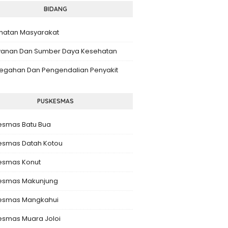
BIDANG
hatan Masyarakat
yanan Dan Sumber Daya Kesehatan
egahan Dan Pengendalian Penyakit
PUSKESMAS
esmas Batu Bua
esmas Datah Kotou
esmas Konut
esmas Makunjung
esmas Mangkahui
esmas Muara Joloi