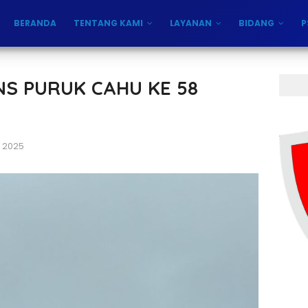
BERANDA
TENTANG KAMI
LAYANAN
BIDANG
P
S PURUK CAHU KE 58
 2025