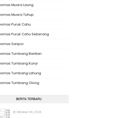
esmas Muara Laung
esmas Muara Tuhup
esmas Puruk Cahu
esmas Puruk Cahu Seberang
esmas Saripoi
esmas Tumbang Bantian
esmas Tumbang Kunyi
esmas Tumbang Lahung
esmas Tumbang Olong
BERITA TERBARU
Oktober 09, 2025