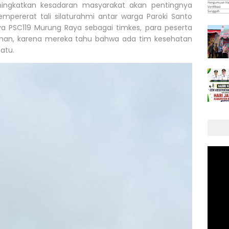
ningkatkan kesadaran masyarakat akan pentingnya
pererat tali silaturahmi antar warga Paroki Santo
 PSC119 Murung Raya sebagai timkes, para peserta
man, karena mereka tahu bahwa ada tim kesehatan
atu.