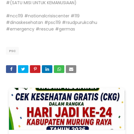
#(SATU MISI UNTUK KEMANUSIAAN)
#ncc119 #nationalcrisiscenter #119
#dinaskesehatan #psc119 #rsudpurukcahu
#emergency #rescue #germas
PSC