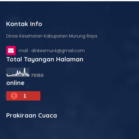
Kontak Info
Dinas Kesehatan Kabupaten Murung Raya
mail : dinkesmur4@gmail.com
Total Tayangan Halaman
7
5
1
6
0
online
1
Prakiraan Cuaca