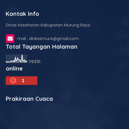
Kontak Info
Dinas Kesehatan Kabupaten Murung Raya
mail : dinkesmur4@gmail.com
Total Tayangan Halaman
7
5
3
3
1
online
1
Prakiraan Cuaca