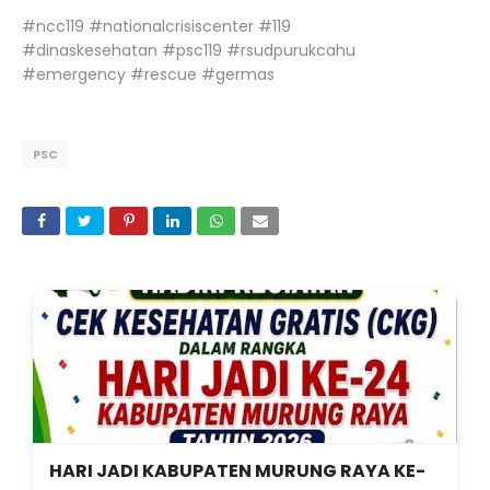
#ncc119 #nationalcrisiscenter #119
#dinaskesehatan #psc119 #rsudpurukcahu
#emergency #rescue #germas
PSC
HARI JADI KABUPATEN MURUNG RAYA KE-