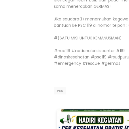
sama menerapkan GERMAS!
Jika saudara(i) menemukan kegawatd
bantuan ke PSC 119 di nomor telpon :
#(SATU MISI UNTUK KEMANUSIAAN)
#ncc119 #nationalcrisiscenter #119
#dinaskesehatan #psc119 #rsudpur
#emergency #rescue #germas
PSC