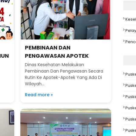
Kese
Pela
Penc
PEMBINAAN DAN
HUN
PENGAWASAN APOTEK
Dinas Kesehatan Melakukan
Pembinaan Dan Pengawasan Secara
Pusk
Rutin Ke Apotek-Apotek Yang Ada Di
Wilayah...
Pusk
Read more »
Pusk
Pusk
Pusk
Pusk