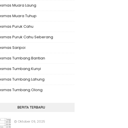
esmas Muara Laung
esmas Muara Tuhup
esmas Puruk Cahu
esmas Puruk Cahu Seberang
esmas Saripoi
esmas Tumbang Bantian
esmas Tumbang Kunyi
esmas Tumbang Lahung
esmas Tumbang Olong
BERITA TERBARU
Oktober 09, 2025