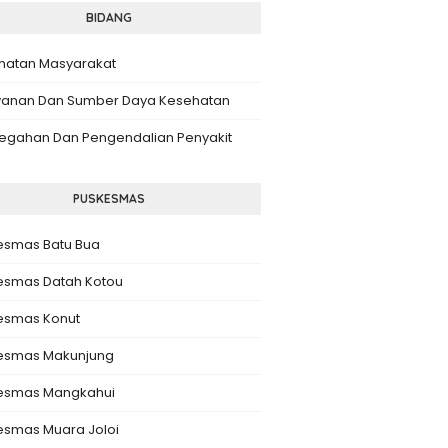
BIDANG
hatan Masyarakat
yanan Dan Sumber Daya Kesehatan
egahan Dan Pengendalian Penyakit
PUSKESMAS
esmas Batu Bua
esmas Datah Kotou
esmas Konut
esmas Makunjung
esmas Mangkahui
esmas Muara Joloi