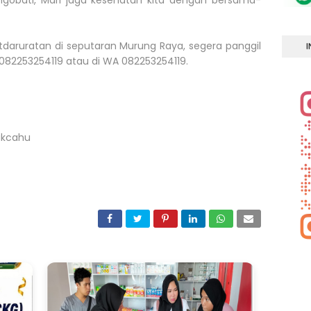
aruratan di seputaran Murung Raya, segera panggil
I
 082253254119 atau di WA 082253254119.
ukcahu