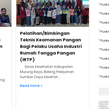
Pusk
Pusk
Pusk
Pusk
Pelatihan/Bimbingan
a
Teknis Keamanan Pangan
Pusk
n
Bagi Pelaku Usaha Industri
Pusk
Rumah Tangga Pangan
Pusk
(IRTP)
Dinas Kesehatan Kabupaten
Pusk
Murung Raya, Bidang Pelayanan
Pusk
Sumber Daya Kesehat...
ung
Read more »