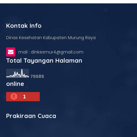
Kontak Info
Dinas Kesehatan Kabupaten Murung Raya
mail : dinkesmur4@gmail.com
Total Tayangan Halaman
7
5
5
8
5
online
1
Prakiraan Cuaca