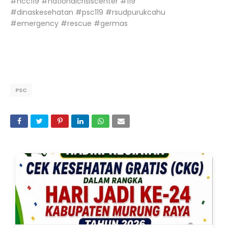
#ncc119 #nationalcrisiscenter #119
#dinaskesehatan #psc119 #rsudpurukcahu
#emergency #rescue #germas
PSC